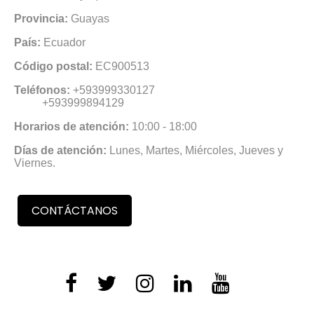
Provincia:
Guayas
País:
Ecuador
Código postal:
EC900513
Teléfonos:
+593999330127
+593999894129
Horarios de atención:
10:00 - 18:00
Días de atención:
Lunes, Martes, Miércoles, Jueves y
Viernes.
CONTÁCTANOS