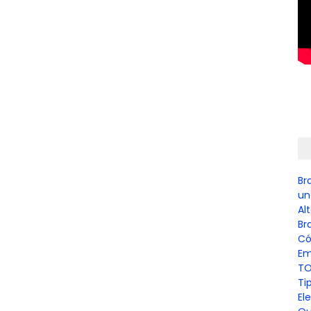
Br
un
Al
Br
Có
Em
TO
Ti
El