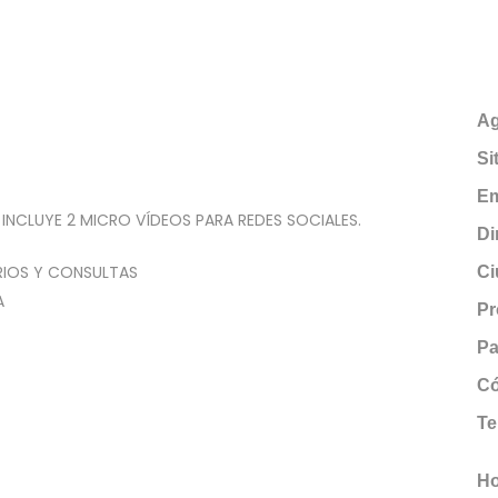
Ag
Si
Em
E INCLUYE 2 MICRO VÍDEOS PARA REDES SOCIALES.
Di
RIOS Y CONSULTAS
Ci
A
Pr
Pa
Có
Te
+
Ho