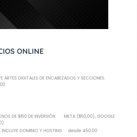
CIOS ONLINE
YE ARTES DIGITALES DE ENCABEZADOS Y SECCIONES.
,00
ENOS DE $150 DE INVERSIÓN
META ($50
,00), GOOGLE
0)
: INCLUYE DOMINIO Y HOSTING
desde
450,00