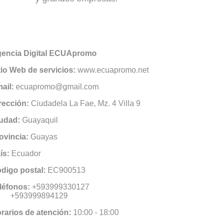
encia Digital ECUApromo
tio Web de servicios:
www.ecuapromo.net
ail:
ecuapromo@gmail.com
rección:
Ciudadela La Fae, Mz. 4 Villa 9
udad:
Guayaquil
ovincia:
Guayas
ís:
Ecuador
digo postal:
EC900513
léfonos:
+593999330127
593999894129
rarios de atención:
10:00 - 18:00