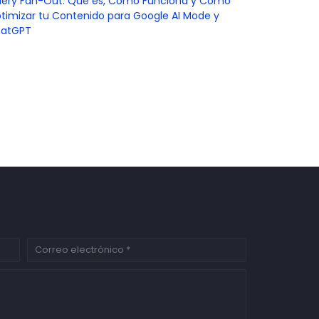
ery Fan-Out: Qué es, Cómo Funciona y Cómo
timizar tu Contenido para Google AI Mode y
atGPT